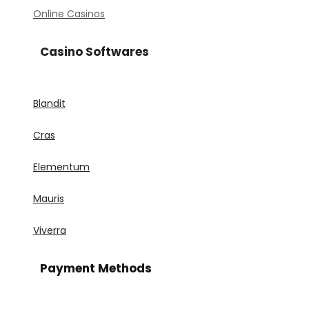
Online Casinos
Casino Softwares
Blandit
Cras
Elementum
Mauris
Viverra
Payment Methods