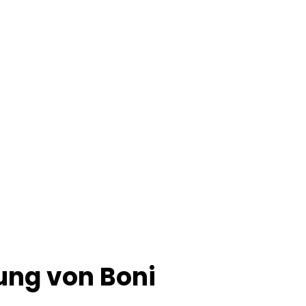
ung von Boni