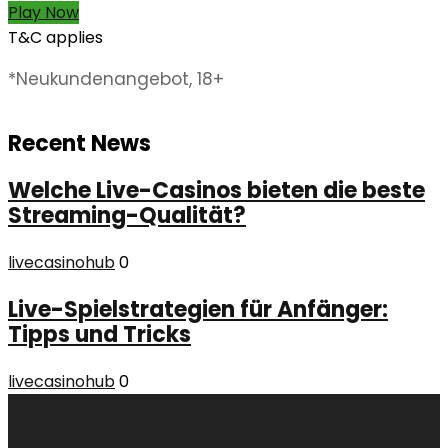
Play Now
T&C applies
*Neukundenangebot, 18+
Recent News
Welche Live-Casinos bieten die beste
Streaming-Qualität?
livecasinohub
0
Live-Spielstrategien für Anfänger:
Tipps und Tricks
livecasinohub
0