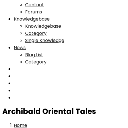
Contact
Forums
Knowledgebase
Knowledgebase
Category
Single Knowledge
News
Blog List
Category
Archibald Oriental Tales
Home