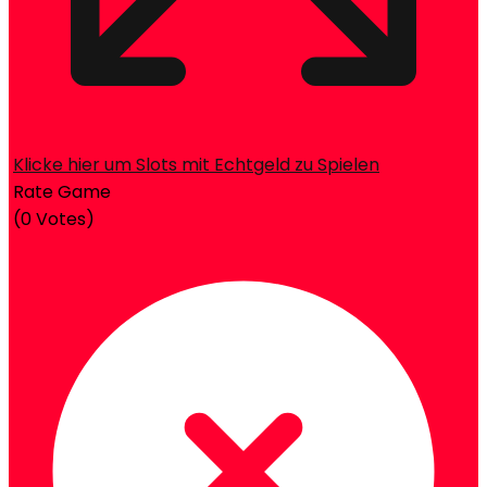
Klicke hier um Slots mit Echtgeld zu Spielen
Rate Game
(
0
Votes)