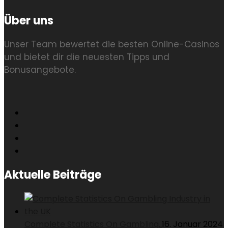
Über uns
Unser Team bewertet die besten Online-Casinos
und bietet dir die neuesten Tipps und
Bonusangebote.
Aktuelle Beiträge
Complete Statistics On Gambling..
16. Januar 2024