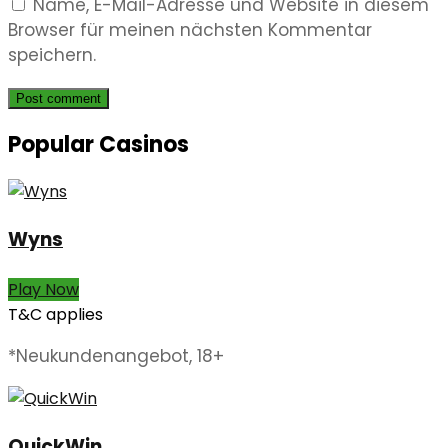
Name, E-Mail-Adresse und Website in diesem
Browser für meinen nächsten Kommentar
speichern.
Post comment
Popular Casinos
Wyns
Play Now
T&C applies
*Neukundenangebot, 18+
QuickWin