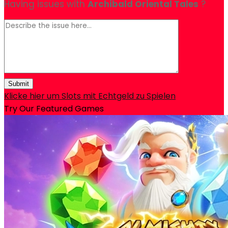
Having issues with
Archibald Oriental Tales
?
Submit
Klicke hier um Slots mit Echtgeld zu Spielen
Try Our Featured Games