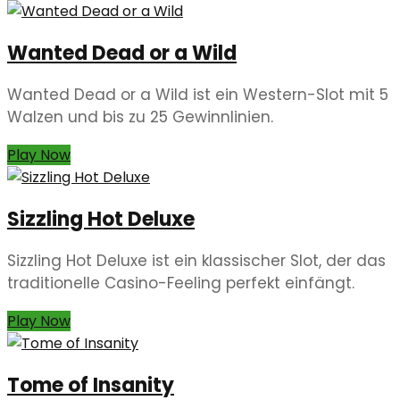
Wanted Dead or a Wild
Wanted Dead or a Wild ist ein Western-Slot mit 5
Walzen und bis zu 25 Gewinnlinien.
Play Now
Sizzling Hot Deluxe
Sizzling Hot Deluxe ist ein klassischer Slot, der das
traditionelle Casino-Feeling perfekt einfängt.
Play Now
Tome of Insanity