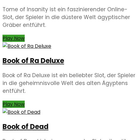
Tome of Insanity ist ein faszinierender Online-
Slot, der Spieler in die düstere Welt ägyptischer
Gräber entführt.
Play Now
Book of Ra Deluxe
Book of Ra Deluxe ist ein beliebter Slot, der Spieler
in die geheimnisvolle Welt des alten Ägyptens
entführt.
Play Now
Book of Dead