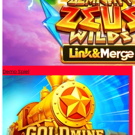
Demo Spiel