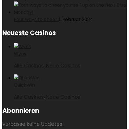
Four ways to cheer..
1. Februar 2024
Neueste Casinos
Wyns
Alle Casinos
,
Neue Casinos
QuickWin
Alle Casinos
,
Neue Casinos
Abonnieren
Verpasse keine Updates!