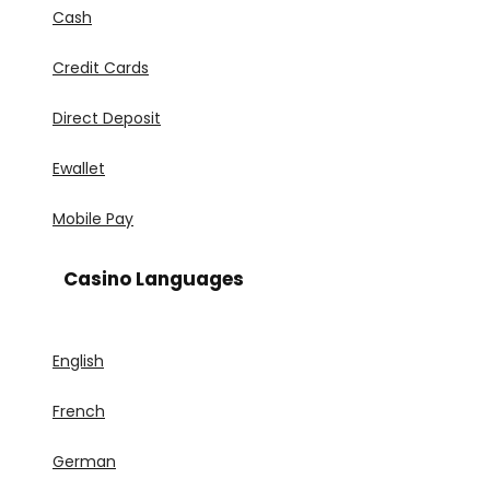
Cash
Credit Cards
Direct Deposit
Ewallet
Mobile Pay
Casino Languages
English
French
German