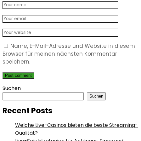
Name, E-Mail-Adresse und Website in diesem
Browser für meinen nächsten Kommentar
speichern.
Post comment
Suchen
Suchen
Recent Posts
Welche Live-Casinos bieten die beste Streaming-
Qualität?
Live-Spielstrategien für Anfänger: Tipps und