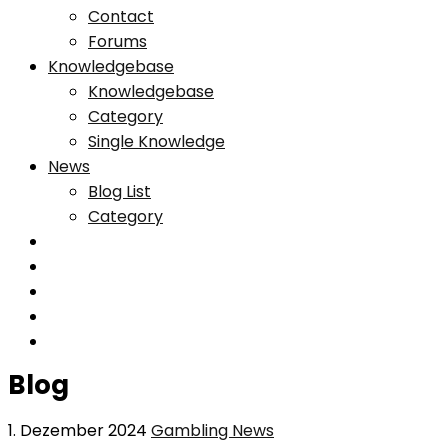
Contact
Forums
Knowledgebase
Knowledgebase
Category
Single Knowledge
News
Blog List
Category
Blog
1. Dezember 2024
Gambling News