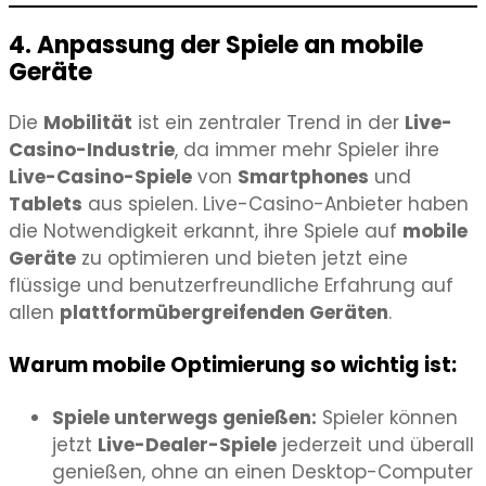
4. Anpassung der Spiele an mobile
Geräte
Die
Mobilität
ist ein zentraler Trend in der
Live-
Casino-Industrie
, da immer mehr Spieler ihre
Live-Casino-Spiele
von
Smartphones
und
Tablets
aus spielen. Live-Casino-Anbieter haben
die Notwendigkeit erkannt, ihre Spiele auf
mobile
Geräte
zu optimieren und bieten jetzt eine
flüssige und benutzerfreundliche Erfahrung auf
allen
plattformübergreifenden Geräten
.
Warum mobile Optimierung so wichtig ist:
Spiele unterwegs genießen:
Spieler können
jetzt
Live-Dealer-Spiele
jederzeit und überall
genießen, ohne an einen Desktop-Computer