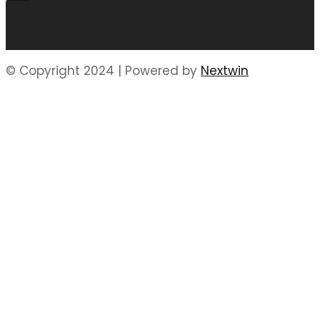
© Copyright 2024 | Powered by
Nextwin