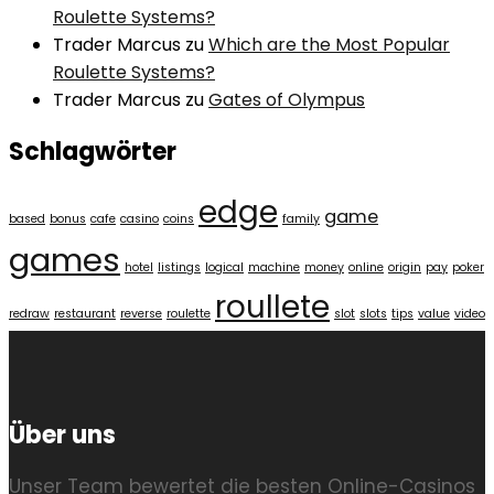
Roulette Systems?
Trader Marcus
zu
Which are the Most Popular
Roulette Systems?
Trader Marcus
zu
Gates of Olympus
Schlagwörter
edge
game
based
bonus
cafe
casino
coins
family
games
hotel
listings
logical
machine
money
online
origin
pay
poker
roullete
redraw
restaurant
reverse
roulette
slot
slots
tips
value
video
Über uns
Unser Team bewertet die besten Online-Casinos