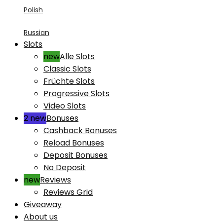
Polish
Russian
Slots
Alle Slots
Classic Slots
Früchte Slots
Progressive Slots
Video Slots
Bonuses
Cashback Bonuses
Reload Bonuses
Deposit Bonuses
No Deposit
Reviews
Reviews Grid
Giveaway
About us