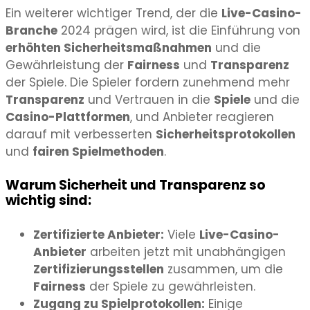
Ein weiterer wichtiger Trend, der die
Live-Casino-
Branche
2024 prägen wird, ist die Einführung von
erhöhten Sicherheitsmaßnahmen
und die
Gewährleistung der
Fairness
und
Transparenz
der Spiele. Die Spieler fordern zunehmend mehr
Transparenz
und Vertrauen in die
Spiele
und die
Casino-Plattformen
, und Anbieter reagieren
darauf mit verbesserten
Sicherheitsprotokollen
und
fairen Spielmethoden
.
Warum Sicherheit und Transparenz so
wichtig sind:
Zertifizierte Anbieter:
Viele
Live-Casino-
Anbieter
arbeiten jetzt mit unabhängigen
Zertifizierungsstellen
zusammen, um die
Fairness
der Spiele zu gewährleisten.
Zugang zu Spielprotokollen:
Einige