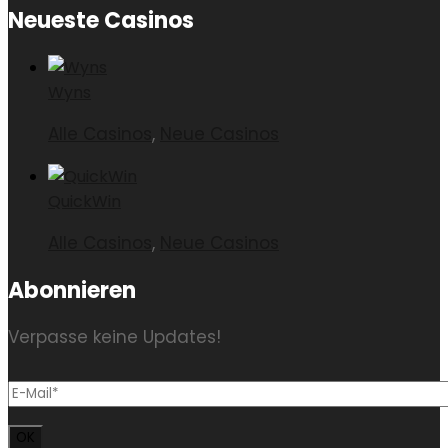
Neueste Casinos
Wyns
Alle Casinos
,
Neue Casinos
QuickWin
Alle Casinos
,
Neue Casinos
Abonnieren
Verpasse keine Updates!